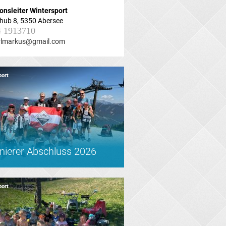
onsleiter
Wintersport
hub 8, 5350 Abersee
4 1913710
rlmarkus@gmail.com
port
inierer Abschluss 2026
port