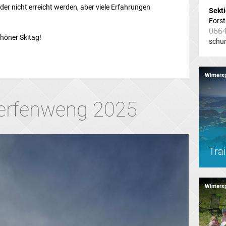
der nicht erreicht werden, aber viele Erfahrungen
Sekti
Forst
066
chöner Skitag!
schu
Winters
erfenweng 2025
Tra
Winters