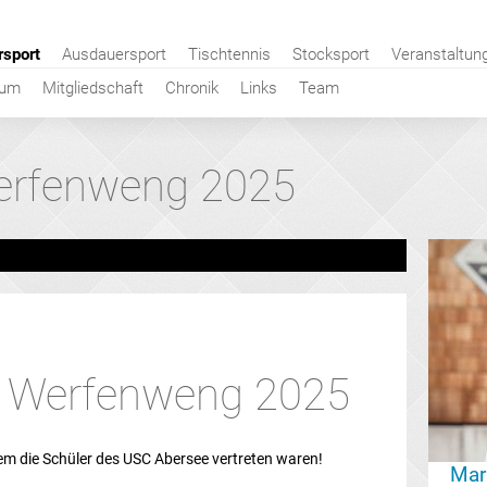
rsport
Ausdauersport
Tischtennis
Stocksport
Veranstaltun
bum
Mitgliedschaft
Chronik
Links
Team
erfenweng 2025
 Werfenweng 2025
em die Schüler des USC Abersee vertreten waren!
Mar