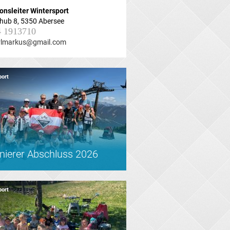
onsleiter
Wintersport
hub 8, 5350 Abersee
4 1913710
rlmarkus@gmail.com
port
inierer Abschluss 2026
port