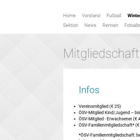
Navigation
Home
Vorstand
Fußball
Winte
überspringen
Sektion
News
Rennen
Fotoal
Mitgliedschaft
Infos
Vereinsmitglied (€ 25)
ÖSV-Mitglied Kind/Jugend – bis
ÖSV-Mitglied - Erwachsener (€ 
ÖSV-Familienmitgliedschaft* (€
*ÖSV-Familienmitgliedschaft: be