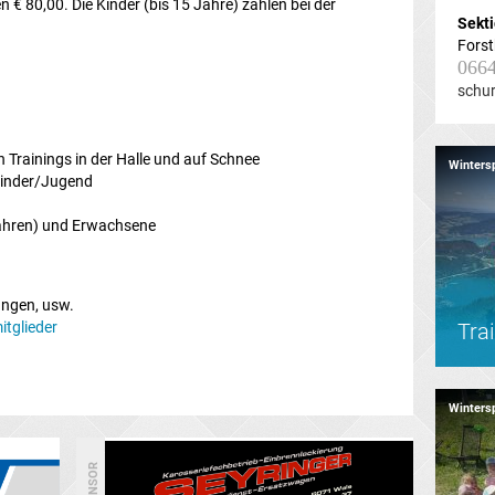
€ 80,00. Die Kinder (bis 15 Jahre) zahlen bei der
Sekti
.
Forst
066
schu
 Trainings in der Halle und auf Schnee
Winters
Kinder/Jugend
Jahren) und Erwachsene
ngen, usw.
itglieder
Tra
Winters
SPONSOR