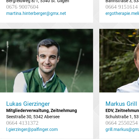
Bergfeldweg 8/1, 5340 St. Gilgen
Bahnstraße 3, 53
0676 9007604
0664 9151614
martina.hinterberger@gmx.net
ergotherapie.me
Lukas Gierzinger
Markus Grill
Mitgliederverwaltung, Zeitnehmung
EDV, Zeitnehmu
Seestraße 30, 5342 Abersee
Schulstraße 1, 5
0664 4131372
0664 2550254
l.gierzinger@palfinger.com
grill.markus@gm