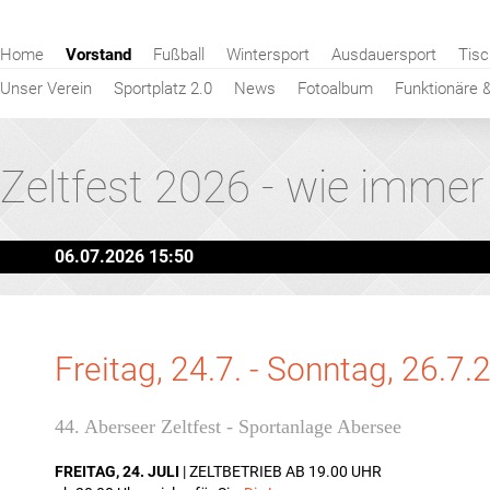
Navigation
Home
Vorstand
Fußball
Wintersport
Ausdauersport
Tisc
überspringen
Unser Verein
Sportplatz 2.0
News
Fotoalbum
Funktionäre 
Zeltfest 2026 - wie immer
06.07.2026 15:50
Freitag, 24.7. - Sonntag, 26.7
44. Aberseer Zeltfest - Sportanlage Abersee
FREITAG, 24. JULI
| ZELTBETRIEB AB 19.00 UHR