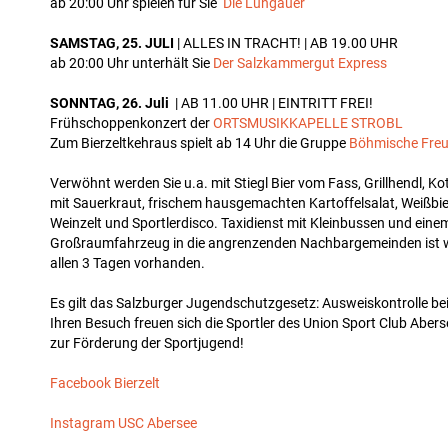
ab 20:00 Uhr spielen für Sie
Die Lungauer
SAMSTAG, 25. JULI
| ALLES IN TRACHT! | AB 19.00 UHR
ab 20:00 Uhr unterhält Sie
Der Salzkammergut Express
SONNTAG, 26. Juli
| AB 11.00 UHR | EINTRITT FREI!
Frühschoppenkonzert der
ORTSMUSIKKAPELLE STROBL
Zum Bierzeltkehraus spielt ab 14 Uhr die Gruppe
Böhmische Fre
Verwöhnt werden Sie u.a. mit Stiegl Bier vom Fass, Grillhendl, Kot
mit Sauerkraut, frischem hausgemachten Kartoffelsalat, Weißbie
Weinzelt und Sportlerdisco. Taxidienst mit Kleinbussen und eine
Großraumfahrzeug in die angrenzenden Nachbargemeinden ist 
allen 3 Tagen vorhanden.
Es gilt das Salzburger Jugendschutzgesetz: Ausweiskontrolle be
Ihren Besuch freuen sich die Sportler des Union Sport Club Aberse
zur Förderung der Sportjugend!
Facebook Bierzelt
Instagram USC Abersee