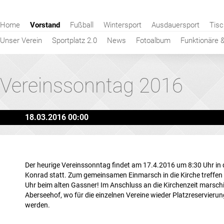
Navigation
Home
Vorstand
Fußball
Wintersport
Ausdauersport
Tisc
überspringen
Unser Verein
Sportplatz 2.0
News
Fotoalbum
Funktionäre 
Vereinssonntag 2016
18.03.2016 00:00
Der heurige Vereinssonntag findet am 17.4.2016 um 8:30 Uhr in d
Konrad statt. Zum gemeinsamen Einmarsch in die Kirche treffen
Uhr beim alten Gassner! Im Anschluss an die Kirchenzeit marsch
Aberseehof, wo für die einzelnen Vereine wieder Platzreservie
werden.