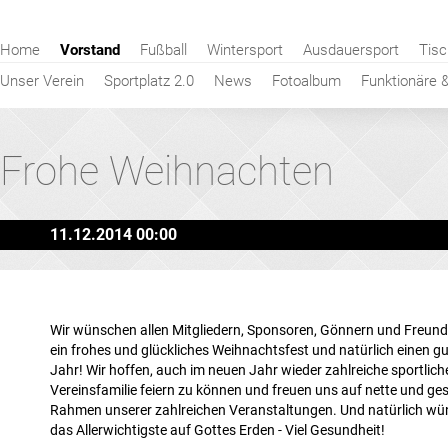
Navigation
Home
Vorstand
Fußball
Wintersport
Ausdauersport
Tisc
überspringen
Unser Verein
Sportplatz 2.0
News
Fotoalbum
Funktionäre 
Frohe Weihnachten
11.12.2014 00:00
Wir wünschen allen Mitgliedern, Sponsoren, Gönnern und Freun
ein frohes und glückliches Weihnachtsfest und natürlich einen g
Jahr! Wir hoffen, auch im neuen Jahr wieder zahlreiche sportliche
Vereinsfamilie feiern zu können und freuen uns auf nette und ges
Rahmen unserer zahlreichen Veranstaltungen. Und natürlich wü
das Allerwichtigste auf Gottes Erden - Viel Gesundheit!