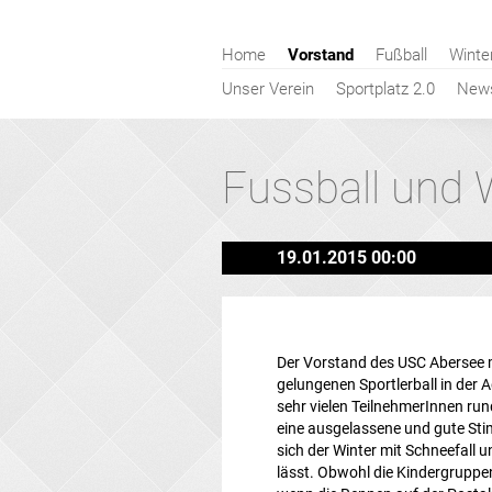
Navigation
Home
Vorstand
Fußball
Winte
überspringen
Unser Verein
Sportplatz 2.0
New
Fussball und 
19.01.2015 00:00
Der Vorstand des USC Abersee m
gelungenen Sportlerball in der 
sehr vielen TeilnehmerInnen ru
eine ausgelassene und gute Sti
sich der Winter mit Schneefall
lässt. Obwohl die Kindergruppen 