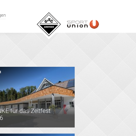
gen
d
KE für das Zeltfest
6