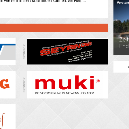
wie terminisiert stattfinden können. Ski Heil,....
Vorstan
Zel
End
SPONSOR
SPONSOR