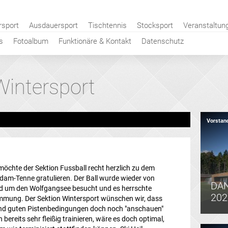
rsport
Ausdauersport
Tischtennis
Stocksport
Veranstaltun
s
Fotoalbum
Funktionäre & Kontakt
Datenschutz
Wintersport
Vorstan
öchte der Sektion Fussball recht herzlich zu dem
Adam-Tenne gratulieren. Der Ball wurde wieder von
DAN
nd um den Wolfgangsee besucht und es herrschte
202
mmung. Der Sektion Wintersport wünschen wir, dass
 und guten Pistenbedingungen doch noch "anschauen"
bereits sehr fleißig trainieren, wäre es doch optimal,