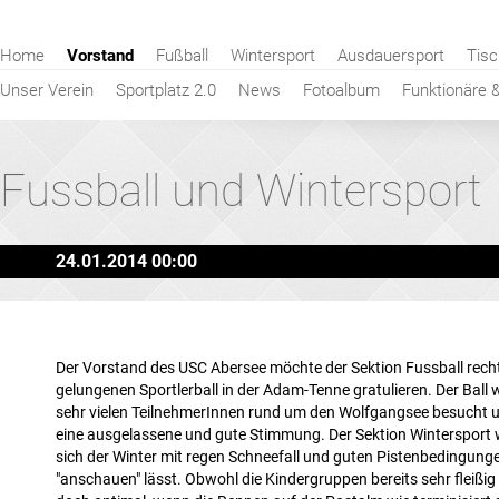
Navigation
Home
Vorstand
Fußball
Wintersport
Ausdauersport
Tisc
überspringen
Unser Verein
Sportplatz 2.0
News
Fotoalbum
Funktionäre 
Fussball und Wintersport
24.01.2014 00:00
Der Vorstand des USC Abersee möchte der Sektion Fussball recht
gelungenen Sportlerball in der Adam-Tenne gratulieren. Der Ball
sehr vielen TeilnehmerInnen rund um den Wolfgangsee besucht u
eine ausgelassene und gute Stimmung. Der Sektion Wintersport 
sich der Winter mit regen Schneefall und guten Pistenbedingun
"anschauen" lässt. Obwohl die Kindergruppen bereits sehr fleißig 