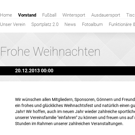
Navigation
Home
Vorstand
Fußball
Wintersport
Ausdauersport
Tisc
überspringen
Unser Verein
Sportplatz 2.0
News
Fotoalbum
Funktionäre 
Frohe Weihnachten
20.12.2013 00:00
Wir wünschen allen Mitgliedern, Sponsoren, Gönnern und Freun
ein frohes und glückliches Weihnachtsfest und natürlich einen g
Jahr! Wir hoffen, auch im neuen Jahr wieder zahlreiche sportliche
unserer Vereinsfamilie "einfahren" zu können und freuen uns auf 
Stunden im Rahmen unserer zahlreichen Veranstaltungen.