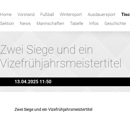
Navigation
Home
Vorstand
Fußball
Wintersport
Ausdauersport
Tisc
überspringen
Sektion
News
Mannschaften
Tabelle
Infos
Geschichte
Zwei Siege und ein
Vizefrühjahrsmeistertitel
13.04.2025 11:50
Zwei Siege und ein Vizefrühjahrsmeistertitel