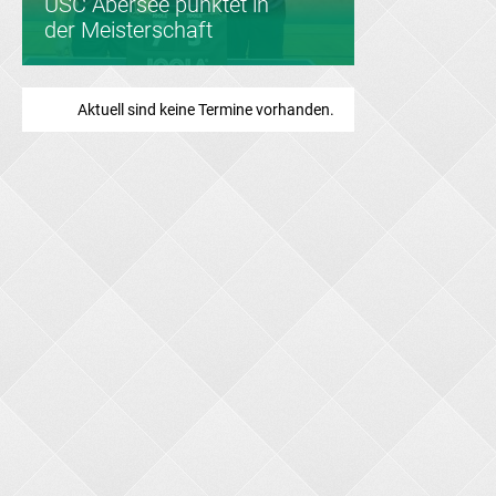
USC Abersee punktet in
Saisonabschluss
der Meisterschaft
Aktuell sind keine Termine vorhanden.