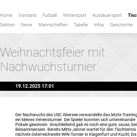
Navigation
Home
Vorstand
Fußball
Wintersport
Ausdauersport
Tisc
überspringen
Sektion
News
Mannschaften
Tabelle
Infos
Geschichte
Weihnachtsfeier mit
Nachwuchsturnier
19.12.2025 17:01
Der Nachwuchs des USC Abersee verwandelte das letzte Training 
ein kleines Vereinsturnier. Die Spieler konnten sich untereinand
Pokale gewinnen. Anschließend gab es noch eine gute Jause, be
Beisammensein. Bereits Mitte Jänner wartet für den Tischtenn
nächste österreichweite WIN-Turnier in Klagenfurt und Kuchl, bis