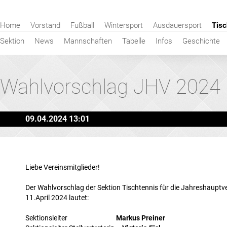
Navigation
Home
Vorstand
Fußball
Wintersport
Ausdauersport
Tisc
überspringen
Sektion
News
Mannschaften
Tabelle
Infos
Geschichte
Wahlvorschlag JHV 2024
09.04.2024 13:01
Liebe Vereinsmitglieder!
Der Wahlvorschlag der Sektion Tischtennis für die Jahreshaup
11.April 2024 lautet:
Sektionsleiter
Markus Preiner