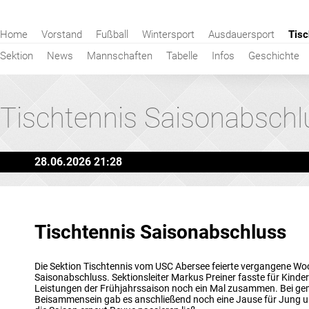
Navigation
Home
Vorstand
Fußball
Wintersport
Ausdauersport
Tisc
überspringen
Sektion
News
Mannschaften
Tabelle
Infos
Geschichte
Tischtennis Saisonabschl
28.06.2026 21:28
Tischtennis Saisonabschluss
Die Sektion Tischtennis vom USC Abersee feierte vergangene Wo
Saisonabschluss. Sektionsleiter Markus Preiner fasste für Kinder
Leistungen der Frühjahrssaison noch ein Mal zusammen. Bei ge
Beisammensein gab es anschließend noch eine Jause für Jung un