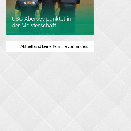
Tischtennis
USC Abersee punktet in
Saisonabschluss
der Meisterschaft
Aktuell sind keine Termine vorhanden.