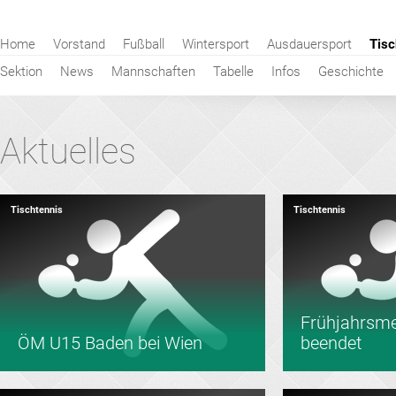
Navigation
Home
Vorstand
Fußball
Wintersport
Ausdauersport
Tisc
überspringen
Sektion
News
Mannschaften
Tabelle
Infos
Geschichte
Aktuelles
Tischtennis
Tischtennis
Frühjahrsme
ÖM U15 Baden bei Wien
beendet