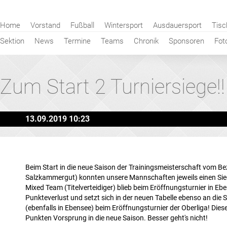
Navigation
Home
Vorstand
Fußball
Wintersport
Ausdauersport
Tisc
überspringen
Sektion
News
Termine
Teams
Chronik
Sponsoren
Fot
Zum Start 2 Turniersiege!!
13.09.2019 10:23
Beim Start in die neue Saison der Trainingsmeisterschaft vom Be
Salzkammergut) konnten unsere Mannschaften jeweils einen Sie
Mixed Team (Titelverteidiger) blieb beim Eröffnungsturnier in Eb
Punkteverlust und setzt sich in der neuen Tabelle ebenso an die S
(ebenfalls in Ebensee) beim Eröffnungsturnier der Oberliga! Dies
Punkten Vorsprung in die neue Saison. Besser geht's nicht!