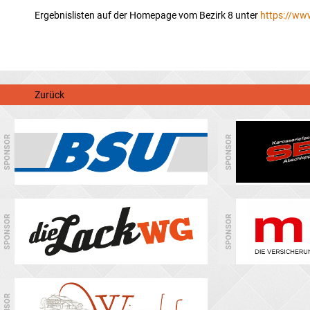
Ergebnislisten auf der Homepage vom Bezirk 8 unter
https://ww
Zurück
SPONSOR
SPONSOR
SPONSOR
SPONSOR