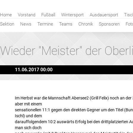
Navigation
Home
Vorstand
Fußball
Wintersport
Ausdauersport
Tisc
überspringen
Sektion
News
Termine
Teams
Chronik
Sponsoren
Fot
Wieder "Meister" der Oberl
11.06.2017 00:00
Im Herbst war die Mannschaft Abersee2 (Grill Felix) noch an der 3
aber mit einem
sensationellen 11:1 gegen den direkten Gegner um den Titel (Bun
Ischl) und dem
darauffolgendem 10:2 auswärts Erfolg bei den drittplatzierten A
man sich doch