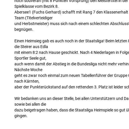
noch souverän (mit 8 Punkten Vorsprung) den Meistertitel in de
Spielklasse vom Bezirk 8.
Abersee1 (Fuchs Gerhard) schafft mit Rang 7 den Klassenerhalt
Team (Titelverteidiger
und Herbstmeister) muss sich nach einem schlechten Abschlusst
begnügen.
Einen Heimsieg gab es auch noch in der Staatsliga! Beim letzten
die Steirer aus Edla
mit einem 8:2 nach Hause geschickt. Nach 4 Niederlagen in Folge 
Sportler Seele gut,
auch wenn damit der Abstieg in die Bundesliga nicht mehr verhi
Nächste Woche
geht es zwar noch einmal zum neuen Tabellenführer der Gruppe 
nach Kärnten,
aber der Punkterückstand auf den rettenden 3. Platz ist leider s
Wir bedanken uns an dieser Stelle, bei allen Unterstützern und 
sowie bei allen die
dazu beigetragen haben, dass die Staatsliga Heimspiele so gut ü
gingen.