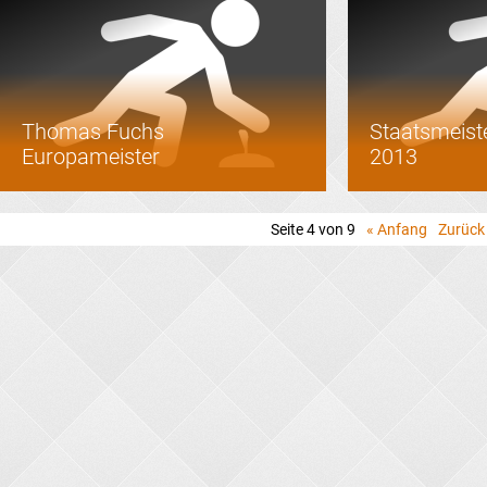
Thomas Fuchs
Staatsmeiste
Europameister
2013
Seite 4 von 9
« Anfang
Zurück