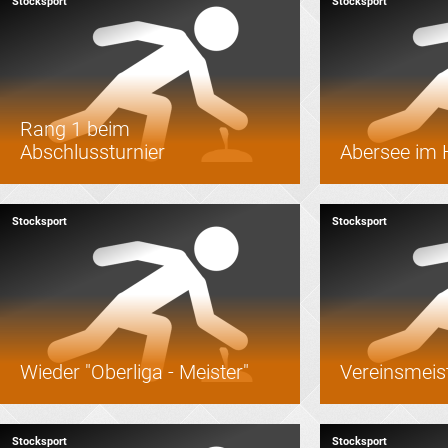
Stocksport
Stocksport
Rang 1 beim
Abschlussturnier
Abersee im H
Stocksport
Stocksport
Wieder "Oberliga - Meister"
Vereinsmeis
Stocksport
Stocksport