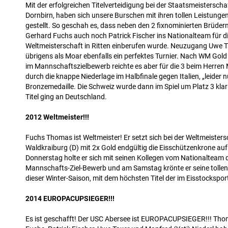
Mit der erfolgreichen Titelverteidigung bei der Staatsmeisterscha
Dornbirn, haben sich unsere Burschen mit ihren tollen Leistungen 
gestellt. So geschah es, dass neben den 2 fixnominierten Brüde
Gerhard Fuchs auch noch Patrick Fischer ins Nationalteam für d
Weltmeisterschaft in Ritten einberufen wurde. Neuzugang Uwe Ta
übrigens als Moar ebenfalls ein perfektes Turnier. Nach WM Gol
im Mannschaftszielbewerb reichte es aber für die 3 beim Herren
durch die knappe Niederlage im Halbfinale gegen Italien, „leider n
Bronzemedaille. Die Schweiz wurde dann im Spiel um Platz 3 klar
Titel ging an Deutschland.
2012 Weltmeister!!!
Fuchs Thomas ist Weltmeister! Er setzt sich bei der Weltmeisters
Waldkraiburg (D) mit 2x Gold endgültig die Eisschützenkrone auf
Donnerstag holte er sich mit seinen Kollegen vom Nationalteam 
Mannschafts-Ziel-Bewerb und am Samstag krönte er seine tollen 
dieser Winter-Saison, mit dem höchsten Titel der im Eisstockspor
2014 EUROPACUPSIEGER!!!
Es ist geschafft! Der USC Abersee ist EUROPACUPSIEGER!!! Th