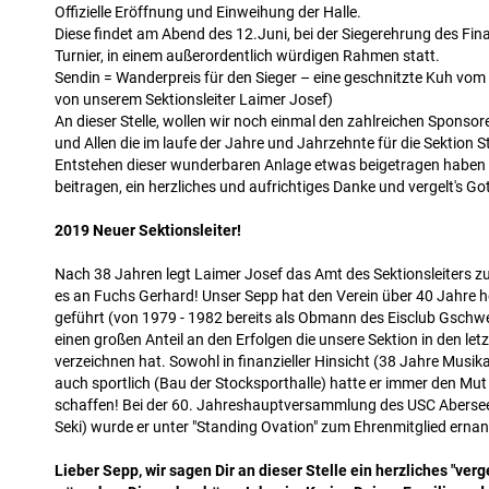
Offizielle Eröffnung und Einweihung der Halle.
Diese findet am Abend des 12.Juni, bei der Siegerehrung des Fin
Turnier, in einem außerordentlich würdigen Rahmen statt.
Sendin = Wanderpreis für den Sieger – eine geschnitzte Kuh vom 
von unserem Sektionsleiter Laimer Josef)
An dieser Stelle, wollen wir noch einmal den zahlreichen Sponsor
und Allen die im laufe der Jahre und Jahrzehnte für die Sektion
Entstehen dieser wunderbaren Anlage etwas beigetragen haben
beitragen, ein herzliches und aufrichtiges Danke und vergelt's Go
2019 Neuer Sektionsleiter!
Nach 38 Jahren legt Laimer Josef das Amt des Sektionsleiters z
es an Fuchs Gerhard! Unser Sepp hat den Verein über 40 Jahre 
geführt (von 1979 - 1982 bereits als Obmann des Eisclub Gschw
einen großen Anteil an den Erfolgen die unsere Sektion in den le
verzeichnen hat. Sowohl in finanzieller Hinsicht (38 Jahre Musik
auch sportlich (Bau der Stocksporthalle) hatte er immer den Mu
schaffen! Bei der 60. Jahreshauptversammlung des USC Abersee (
Seki) wurde er unter "Standing Ovation" zum Ehrenmitglied ernan
Lieber Sepp, wir sagen Dir an dieser Stelle ein herzliches "verge