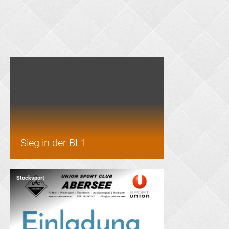
Stocksport
Sieg in der BL1
Stocksport