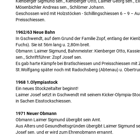
Kienberger Sigmund sen., Kienberger Otto, Laimer Georg sen., El
Mösenbichler Andreas sen., Schlömer Johann.
Geschossen wird mit Holzstöcken - Schillingschiessen 6 – 9 – Au
Preisschiessen.
1962/63 Neue Bahn
In Gschwendt, auf dem Grund der Familie Zopf, entlang der Kien
Fuchs). Sie ist 56m lang u. 2,80m breit.
Obmann: Laimer Sigmund, Bahnmeister: Kienberger Otto, Kassie
sen., Schriftführer: Zopf Josef sen.
Es gab harte Kämpfe bei Bratlschiessen und Preisschiessen mit
St.Wolfgang später noch mit Radochsberg (Abtenau) u. Obertrum
1968 1.Olympiastock
Ein neues Stockzeitalter beginnt!
Laimer Josef setzt in Gschwendt mit seinem Kicker-Olympia-St
in Sachen Eisstockschiessen.
1971 Neuer Obmann
Obmann Laimer Sigmund übergibt sein Amt.
Aus Alters und Gesundheitsgründen übergibt Laimer Sigmund se
Josef sen. und er wird zum Ehrenobmann ernannt.