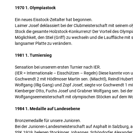
1970 1. Olympiastock
Ein neues Eisstock-Zeitalter hat begonnen.
Laimer Josef deklassiert bei der Clubmeisterschaft mit seinem o
Stock die gesamte Holzstock-Konkurrenz! Der Vorteil des Olympia
Möglichkeit, den Stiel (Griff) zu wechseln und die Lauffläche mit 
langsamer Platte zu verändern.
1981 1. Turniersieg
Sensation bei unserem ersten Turnier nach IER.
(IER = Internationale – Eisschützen – Regeln) Diese kannte von u
Gschwendt 2 mit Hödlmoser Martin sen. (Miachtl), Reindl Huber
Wolfgang (Illig Gang) und Zopf Josef, siegte vor Gschwendt 1 mi
Kienberger Otto, Fuchs Josef und Grabner Wolfgang sen. bei der
Wolfgangseemeisterschaft mit olympischen Stöcken auf dem W
1984 1. Medaille auf Landesebene
Bronzemedaille für unsere Junioren.
Bei der Junioren-Landesmeisterschaft auf Asphalt in Salzburg, a
SSK 1919, belegen Stockinger Johannes, Schöndorfer Alexander,