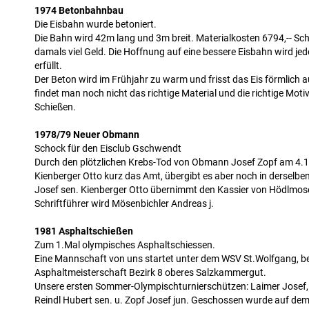
1974 Betonbahnbau
Die Eisbahn wurde betoniert.
Die Bahn wird 42m lang und 3m breit. Materialkosten 6794,-- Schi
damals viel Geld. Die Hoffnung auf eine bessere Eisbahn wird jed
erfüllt.
Der Beton wird im Frühjahr zu warm und frisst das Eis förmlich
findet man noch nicht das richtige Material und die richtige Mot
Schießen.
1978/79 Neuer Obmann
Schock für den Eisclub Gschwendt
Durch den plötzlichen Krebs-Tod von Obmann Josef Zopf am 4.
Kienberger Otto kurz das Amt, übergibt es aber noch in derselbe
Josef sen. Kienberger Otto übernimmt den Kassier von Hödlmose
Schriftführer wird Mösenbichler Andreas j.
1981 Asphaltschießen
Zum 1.Mal olympisches Asphaltschiessen.
Eine Mannschaft von uns startet unter dem WSV St.Wolfgang, be
Asphaltmeisterschaft Bezirk 8 oberes Salzkammergut.
Unsere ersten Sommer-Olympischturnierschützen: Laimer Josef, 
Reindl Hubert sen. u. Zopf Josef jun. Geschossen wurde auf de