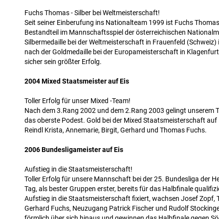
Fuchs Thomas - Silber bei Weltmeisterschaft!
Seit seiner Einberufung ins Nationalteam 1999 ist Fuchs Thomas 
Bestandteil im Mannschaftsspiel der österreichischen Nationalm
Silbermedaille bei der Weltmeisterschaft in Frauenfeld (Schweiz) 
nach der Goldmedaille bei der Europameisterschaft in Klagenfur
sicher sein größter Erfolg.
2004 Mixed Staatsmeister auf Eis
Toller Erfolg für unser Mixed -Team!
Nach dem 3.Rang 2002 und dem 2.Rang 2003 gelingt unserem T
das oberste Podest. Gold bei der Mixed Staatsmeisterschaft auf E
Reindl Krista, Annemarie, Birgit, Gerhard und Thomas Fuchs.
2006 Bundesligameister auf Eis
Aufstieg in die Staatsmeisterschaft!
Toller Erfolg für unsere Mannschaft bei der 25. Bundesliga der He
Tag, als bester Gruppen erster, bereits für das Halbfinale qualifiz
Aufstieg in die Staatsmeisterschaft fixiert, wachsen Josef Zopf
Gerhard Fuchs, Neuzugang Patrick Fischer und Rudolf Stockinge
förmlich über sich hinaus und gewinnen das Halbfinale gegen Sö