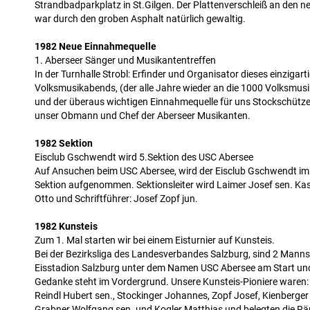
Strandbadparkplatz in St.Gilgen. Der Plattenverschleiß an den 
war durch den groben Asphalt natürlich gewaltig.
1982 Neue Einnahmequelle
1. Aberseer Sänger und Musikantentreffen
In der Turnhalle Strobl: Erfinder und Organisator dieses einzigart
Volksmusikabends, (der alle Jahre wieder an die 1000 Volksmusi
und der überaus wichtigen Einnahmequelle für uns Stockschützen
unser Obmann und Chef der Aberseer Musikanten.
1982 Sektion
Eisclub Gschwendt wird 5.Sektion des USC Abersee
Auf Ansuchen beim USC Abersee, wird der Eisclub Gschwendt im
Sektion aufgenommen. Sektionsleiter wird Laimer Josef sen. Kas
Otto und Schriftführer: Josef Zopf jun.
1982 Kunsteis
Zum 1. Mal starten wir bei einem Eisturnier auf Kunsteis.
Bei der Bezirksliga des Landesverbandes Salzburg, sind 2 Mann
Eisstadion Salzburg unter dem Namen USC Abersee am Start un
Gedanke steht im Vordergrund. Unsere Kunsteis-Pioniere waren: 
Reindl Hubert sen., Stockinger Johannes, Zopf Josef, Kienberger
Grabner Wolfgang sen. und Kogler Matthias und belegten die Rä