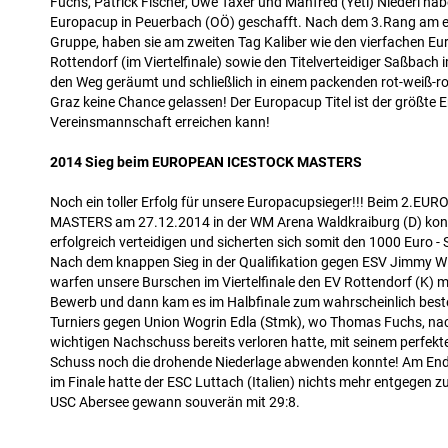
Fuchs, Patrick Fischer, Uwe Taxer und Manfred (Yeti) Niederl ha
Europacup in Peuerbach (OÖ) geschafft. Nach dem 3.Rang am ers
Gruppe, haben sie am zweiten Tag Kaliber wie den vierfachen E
Rottendorf (im Viertelfinale) sowie den Titelverteidiger Saßbach 
den Weg geräumt und schließlich in einem packenden rot-weiß-ro
Graz keine Chance gelassen! Der Europacup Titel ist der größte Er
Vereinsmannschaft erreichen kann!
2014 Sieg beim EUROPEAN ICESTOCK MASTERS
Noch ein toller Erfolg für unsere Europacupsieger!!! Beim 2.
MASTERS am 27.12.2014 in der WM Arena Waldkraiburg (D) konnt
erfolgreich verteidigen und sicherten sich somit den 1000 Euro - 
Nach dem knappen Sieg in der Qualifikation gegen ESV Jimmy Wi
warfen unsere Burschen im Viertelfinale den EV Rottendorf (K) 
Bewerb und dann kam es im Halbfinale zum wahrscheinlich beste
Turniers gegen Union Wogrin Edla (Stmk), wo Thomas Fuchs, 
wichtigen Nachschuss bereits verloren hatte, mit seinem perfekt
Schuss noch die drohende Niederlage abwenden konnte! Am End
im Finale hatte der ESC Luttach (Italien) nichts mehr entgegen z
USC Abersee gewann souverän mit 29:8.