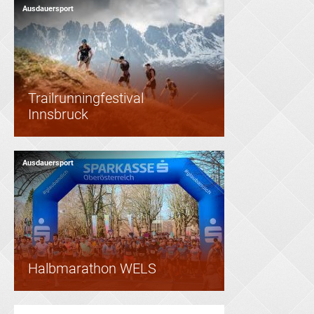
Ausdauersport
Trailrunningfestival
Innsbruck
Ausdauersport
Halbmarathon WELS