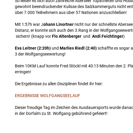
So ließen es sich auch zahlreiche Aberseer Topathleten und Hobb
gewohnt beeindruckender Kulisse des Salzkammerguts nicht ent
über 7.000 Teilnehmern aus über 57 Nationen anzuschließen!
Mit 1:57h war J
ohann Linortner
nicht nur der schnellste Abersee
Distanz, er konnte sich auch den 3.Rang in der Wolfgangseewer
sichern! (knapp vor
Flo Altenberger
und
Andi Feichtinger
)
Eva Leitner (2:20h)
und
Marlies Riedl (2:40)
schaffte es sogar 
3 der Wolfgangseewertung!
Beim 10KM Lauf konnte Fred Stöckl mit 40:13 Minuten den 2. Pla
erringen!
Die Ergebnisse zu allen Disziplinen findet ihr hier:
ERGEBNISSE WOLFGANGSEELAUF
Dieser freudige Tag im Zeichen des Ausdauersports wurde danac
in der Dorfalm zu St. Wolfgang gebührend gefeiert!