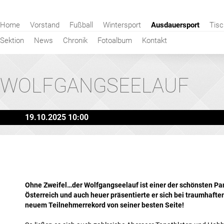
Navigation
Home
Vorstand
Fußball
Wintersport
Ausdauersport
Tisc
überspringen
Sektion
News
Chronik
Fotoalbum
Kontakt
WOLFGANGSEELAUF
19.10.2025 10:00
Ohne Zweifel…der Wolfgangseelauf ist einer der schönsten Pa
Österreich und auch heuer präsentierte er sich bei traumhafte
neuem Teilnehmerrekord von seiner besten Seite!