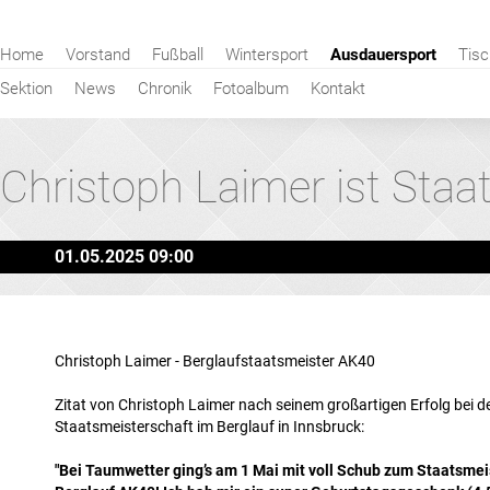
Navigation
Home
Vorstand
Fußball
Wintersport
Ausdauersport
Tisc
überspringen
Sektion
News
Chronik
Fotoalbum
Kontakt
Christoph Laimer ist Staat
01.05.2025 09:00
Christoph Laimer - Berglaufstaatsmeister AK40
Zitat von Christoph Laimer nach seinem großartigen Erfolg bei d
Staatsmeisterschaft im Berglauf in Innsbruck:
"Bei Taumwetter ging’s am 1 Mai mit voll Schub zum Staatsmeis