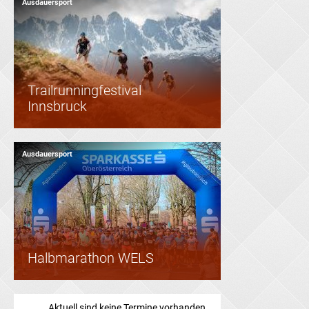
Ausdauersport
Trailrunningfestival
Innsbruck
Ausdauersport
Halbmarathon WELS
Aktuell sind keine Termine vorhanden.