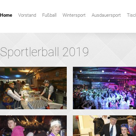
Navigation
Home
Vorstand
Fußball
Wintersport
Ausdauersport
Tisc
überspringen
Sportlerball 2019