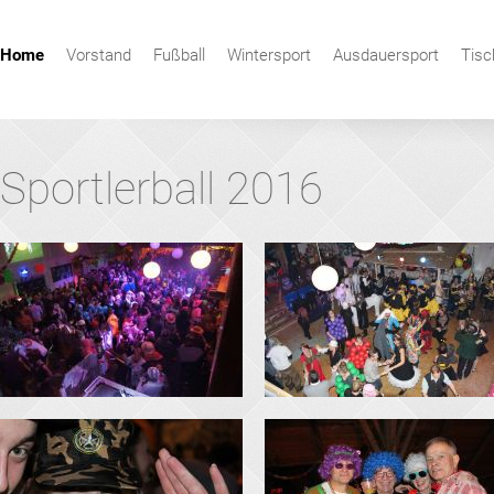
Navigation
Home
Vorstand
Fußball
Wintersport
Ausdauersport
Tisc
überspringen
Sportlerball 2016