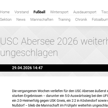
Navigation
Home
Vorstand
Fußball
Wintersport
Ausdauersport
Tisc
überspringen
Sektion
News
Mannschaften
Training
Chronik
Fotoalbu
USC Abersee 2026 weiter
ungeschlagen
29.04.2026 14:47
Die vergangenen Wochen verliefen für den
USC Abersee
äußerst e
starken Ergebnissen – darunter ein 5:0-Auswärtssieg bei den UFC
ein 2:0-Heimerfolg gegen USK Gneis, ein 2:2 in Köstendorf sowie 
Nußdorf – blieb die Mannschaft im Frühjahr weiterhin ungeschl