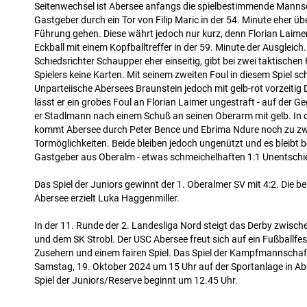
Seitenwechsel ist Abersee anfangs die spielbestimmende Mannsc
Gastgeber durch ein Tor von Filip Maric in der 54. Minute eher ü
Führung gehen. Diese währt jedoch nur kurz, denn Florian Laime
Eckball mit einem Kopfballtreffer in der 59. Minute der Ausgleich.
Schiedsrichter Schaupper eher einseitig, gibt bei zwei taktischen
Spielers keine Karten. Mit seinem zweiten Foul in diesem Spiel sch
Unparteiische Abersees Braunstein jedoch mit gelb-rot vorzeiti
lässt er ein grobes Foul an Florian Laimer ungestraft - auf der G
er Stadlmann nach einem Schuß an seinen Oberarm mit gelb. In 
kommt Abersee durch Peter Bence und Ebrima Ndure noch zu zw
Tormöglichkeiten. Beide bleiben jedoch ungenützt und es bleibt be
Gastgeber aus Oberalm - etwas schmeichelhaften 1:1 Unentschi
Das Spiel der Juniors gewinnt der 1. Oberalmer SV mit 4:2. Die be
Abersee erzielt Luka Haggenmiller.
In der 11. Runde der 2. Landesliga Nord steigt das Derby zwis
und dem SK Strobl. Der USC Abersee freut sich auf ein Fußballfest
Zusehern und einem fairen Spiel. Das Spiel der Kampfmannschaf
Samstag, 19. Oktober 2024 um 15 Uhr auf der Sportanlage in Abe
Spiel der Juniors/Reserve beginnt um 12.45 Uhr.