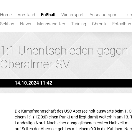
Navigation
Home
Vorstand
Fußball
Wintersport
Ausdauersport
Tisc
überspringen
Sektion
News
Mannschaften
Training
Chronik
Fotoalbu
1:1 Unentschieden gegen 
Oberalmer SV
14.10.2024 11:42
Die Kampfmannschaft des USC Abersee holt auswärts beim 1. O
einem 1:1 (HZ 0:0) einen Punkt und liegt damit weiterhin am 13. T
Landesliga Nord. Nach einer ausgeglichenen ersten Halbzeit mi
auf Seiten der Aberseer geht es mit einem 0:0 in die Kabinen. Na