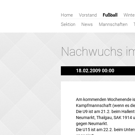
Navigation
Home
Vorstand
Fußball
Winte
überspringen
Sektion
News
Mannschaften
Nachwuchs im
18.02.2009 00:00
Am kommenden Wochenende ist 
Kampfmannschaft (wenn es die 
Die U9 ist am 21.2. beim Halle
Neumarkt, Thalgau, SAK 1914 un
gegen Neumarkt.
Die U15 ist am 22.2. beim Unter