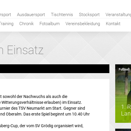
rsport
Ausdauersport
Tischtennis
Stocksport
Veranstaltun
Training
Chronik
Fotoalbum
Vereinsbekleidung
Kontakt
 Einsatz
Fußball
sowohl der Nachwuchs als auch die
Witterungsverhältnisse erlauben) im Einsatz.
1. 
nturnier des TSV Neumarkt am Start. Gegner sind
Lan
d Oberalm. Das erste Spiel beginnt um 10.40 Uhr
sberg-Cup, der vom SV Grödig organisiert wird,