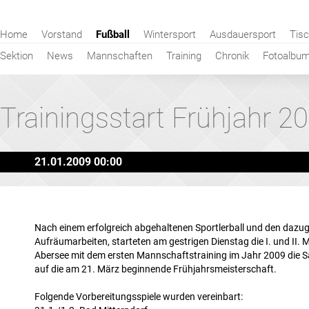
Navigation
Home
Vorstand
Fußball
Wintersport
Ausdauersport
Tisc
überspringen
Sektion
News
Mannschaften
Training
Chronik
Fotoalbu
Trainingsstart Frühjahr 2
21.01.2009 00:00
Nach einem erfolgreich abgehaltenen Sportlerball und den dazu
Aufräumarbeiten, starteten am gestrigen Dienstag die I. und II.
Abersee mit dem ersten Mannschaftstraining im Jahr 2009 die 
auf die am 21. März beginnende Frühjahrsmeisterschaft.
Folgende Vorbereitungsspiele wurden vereinbart: