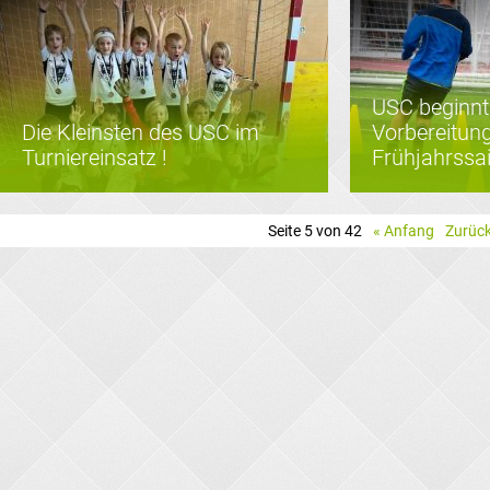
USC beginnt
Die Kleinsten des USC im
Vorbereitung
Turniereinsatz !
Frühjahrssa
Seite 5 von 42
« Anfang
Zurüc