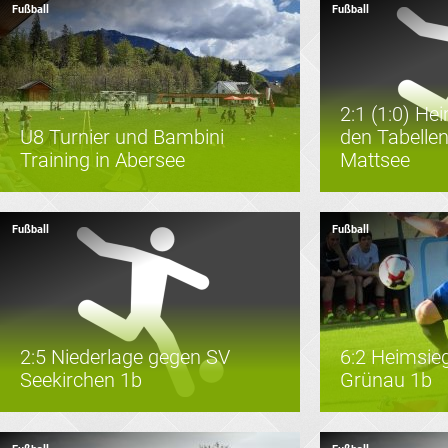
Fußball
Fußball
2:1 (1:0) He
U8 Turnier und Bambini
den Tabellen
Training in Abersee
Mattsee
Fußball
Fußball
2:5 Niederlage gegen SV
6:2 Heimsie
Seekirchen 1b
Grünau 1b